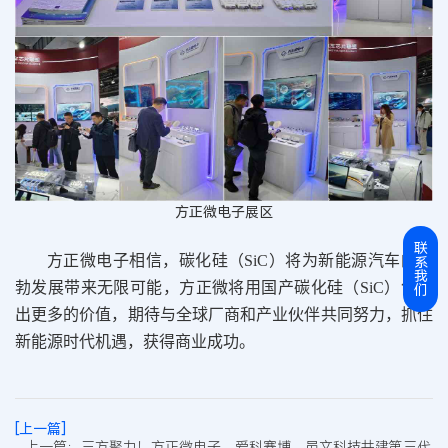
方正微电子展区
联
方正微电子相信，
碳化硅（
SiC）
将为新能源汽车的蓬
系
我
勃发展带来无限可能，方正微
将用国产
碳化硅（
SiC）
创造
们
出更多的价值，期待与
全球
厂商和产业伙伴共同努力，抓住
新能源时代机遇，获得商业成功。
[上一篇]
上一篇：三方聚力！方正微电子、爱科赛博、邑文科技共建第三代