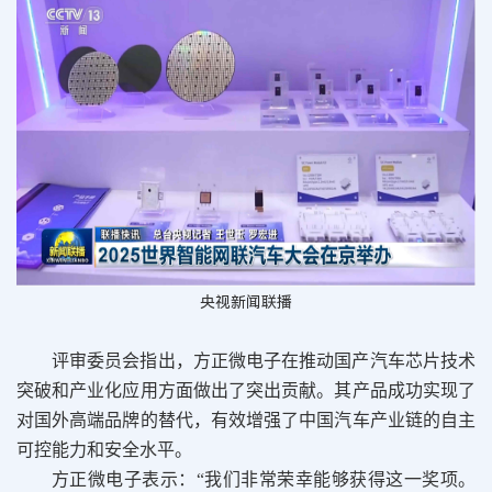
央视新闻联播
评审委员会指出，方正微电子在推动国产汽车芯片技术
突破和产业化应用方面做出了突出贡献。其产品成功实现了
对国外高端品牌的替代，有效增强了中国汽车产业链的自主
可控能力和安全水平。
方正微电子表示：
“我们非常荣幸能够获得这一奖项。