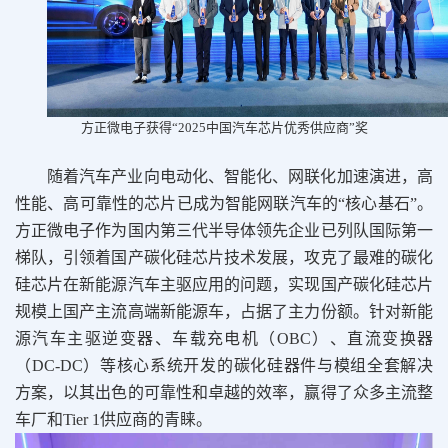
方正微电子获得
“
2025
中国汽车芯片优秀供应商
”奖
随着汽车产业向电动化、智能化、网联化加速演进，高
性能、高可靠性的芯片已成为智能网联汽车的
“核心基石”。
方正微电子
作为国内第三代半导体领先企业已列队国际第一
梯队，引领着国产碳化硅芯片技术发展，攻克了最难的碳化
硅芯片在新能源汽车主驱应用的问题，实现国产碳化硅芯片
规模上国产主流高端新能源车，占据了主力份额。
针对新能
源汽车主驱逆变器、车载充电机（
OBC）、直流变换器
（DC-DC）等核心系统开发
的碳化硅器件
与模
组全套解决
方案
，以其出色的可靠性
和
卓越的效率，赢得了众多主流整
车厂和
Tier 1供应商的青睐。