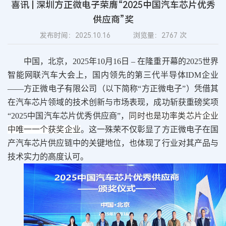
喜讯 | 深圳方正微电子荣膺“2025中国汽车芯片优秀
供应商”奖
发布时间：2025.10.16
浏览量：
2767
次
中国，北京，
2025年
10
月
16
日
– 在隆重开幕的2025世界
智能网联汽车大会上，国内领先的
第三代
半导体
IDM企业
——方正微电子有限公司（以下简称“方正微
电子
”）凭借其
在汽车芯片领域的技术创新与市场表现，成功斩获重磅奖项
“2025中国汽车芯片优秀供应商”，
同时也是功率类芯片企业
中唯一一个获奖企业
。这一殊荣不仅彰显了方正微
电子
在国
产汽车芯片供应链中的关键地位，也体现了行业对其产品与
技术实力的高度认可。