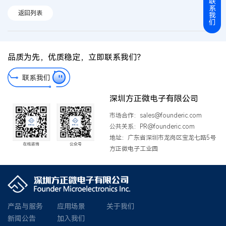
联
系
返回列表
我
们
品质为先，优质稳定，立即联系我们？
联系我们
深圳方正微电子有限公司
市场合作：sales@founderic.com
公共关系：PR@founderic.com
地址：广东省深圳市龙岗区宝龙七路5号
方正微电子工业园
产品与服务
应用场景
关于我们
新闻公告
加入我们