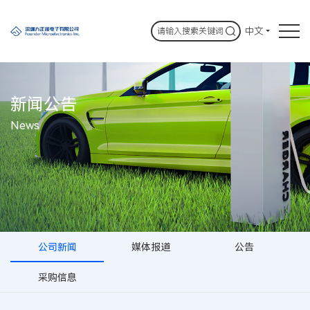
中文
新闻公告
News
公司新闻
媒体报道
公告
采购信息