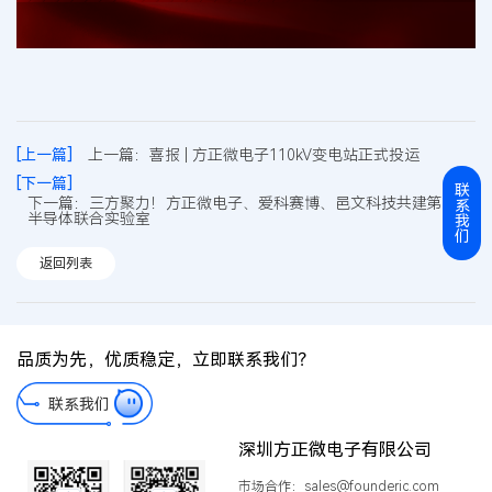
[上一篇]
上一篇：喜报 | 方正微电子110kV变电站正式投运
[下一篇]
联
下一篇：三方聚力！方正微电子、爱科赛博、邑文科技共建第三代
系
半导体联合实验室
我
们
返回列表
品质为先，优质稳定，立即联系我们？
联系我们
深圳方正微电子有限公司
市场合作：sales@founderic.com